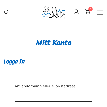
0
Seglaskuta
Unga svenska skutseglares
organisation
Mitt Konto
Logga In
Användarnamn eller e-postadress